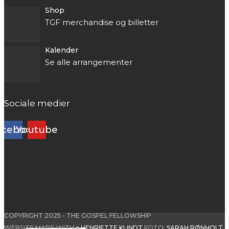
Shop
TGF merchandise og billetter
Kalender
Se alle arrangementer
Sociale medier
acebook
Youtube
COPYRIGHT 2025 - THE GOSPEL FELLOWSHIP
WEBSITE MADE WITH ♥
HENRIETTE KLINDT
FOTO:
SARAH RØNHOLT