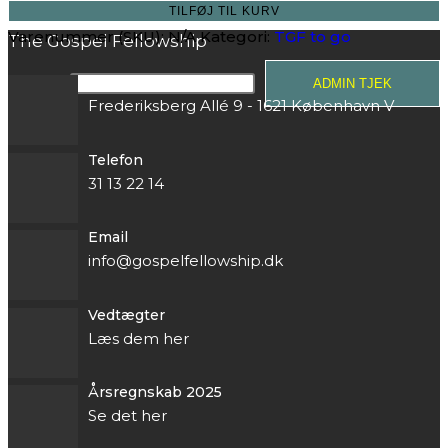
TILFØJ TIL KURV
Varenummer (SKU):
N/A
Kategori:
TGF to go
The Gospel Fellowship
Adresse
admin:
ADMIN TJEK
Frederiksberg Allé 9 - 1621 København V
Telefon
31 13 22 14
Email
info@gospelfellowship.dk
Vedtægter
Læs dem her
Årsregnskab 2025
Se det her