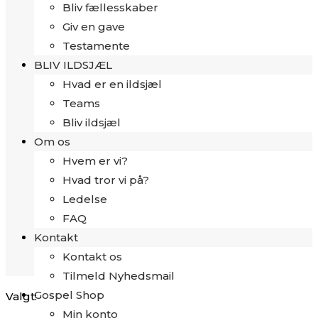
Bliv fællesskaber
Giv en gave
Testamente
BLIV ILDSJÆL
Hvad er en ildsjæl
Teams
Bliv ildsjæl
Om os
Hvem er vi?
Hvad tror vi på?
Ledelse
FAQ
Kontakt
Kontakt os
Tilmeld Nyhedsmail
Gospel Shop
Valgt:
Min konto