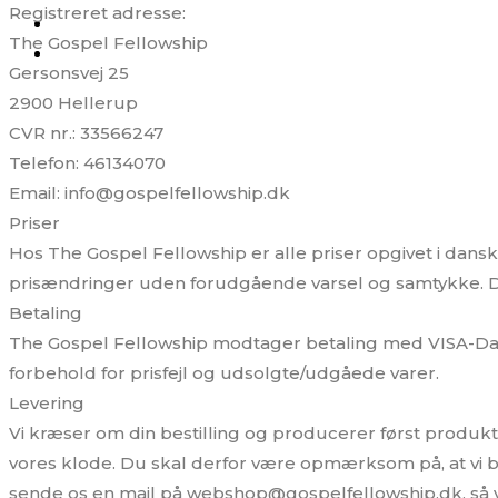
Registreret adresse:
The Gospel Fellowship
Gersonsvej 25
2900 Hellerup
CVR nr.: 33566247
Telefon: 46134070
Email: info@gospelfellowship.dk
Priser
Hos The Gospel Fellowship er alle priser opgivet i danske 
prisændringer uden forudgående varsel og samtykke. De
Betaling
The Gospel Fellowship modtager betaling med VISA-Danko
forbehold for prisfejl og udsolgte/udgåede varer.
Levering
Vi kræser om din bestilling og producerer først produkte
vores klode. Du skal derfor være opmærksom på, at vi b
sende os en mail på webshop@gospelfellowship.dk, så v