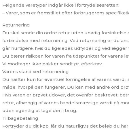
Følgende varetyper indgår ikke i fortrydelsesretten:
– Varer, som er fremstillet efter forbrugerens specifikati
Returnering
Du skal sende din ordre retur uden unødig forsinkelse og 
forbindelse med returnering. Ved returnering er du ansv
går hurtigere, hvis du ligeledes udfylder og vedlægger
Du bærer risikoen for varen fra tidspunktet for varens le
Vi modtager ikke pakker sendt pr. efterkrav.
Varens stand ved returnering
Du hæfter kun for eventuel forringelse af varens værdi,
måde, hvorpå den fungerer. Du kan med andre ord prøve 
Hvis varen er prøvet udover, det ovenfor beskrevet, betr
retur, afhængig af varens handelsmæssige værdi på mod
uden egentlig at tage den i brug.
Tilbagebetaling
Fortryder du dit køb, får du naturligvis det beløb du har i