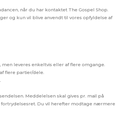
pondancen, når du har kontaktet The Gospel Shop.
er og kun vil blive anvendt til vores opfyldelse af
re, men leveres enkeltvis eller af flere omgange.
af flere partier/dele.
.
orsendelsen. Meddelelsen skal gives pr. mail på
fortrydelsesret. Du vil herefter modtage nærmere