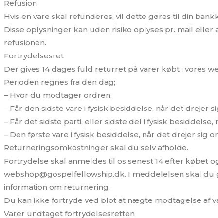
Refusion
Hvis en vare skal refunderes, vil dette gøres til din b
Disse oplysninger kan uden risiko oplyses pr. mail eller
refusionen.
Fortrydelsesret
Der gives 14 dages fuld returret på varer købt i vores w
Perioden regnes fra den dag;
– Hvor du modtager ordren.
– Får den sidste vare i fysisk besiddelse, når det drejer s
– Får det sidste parti, eller sidste del i fysisk besiddelse,
– Den første vare i fysisk besiddelse, når det drejer si
Returneringsomkostninger skal du selv afholde.
Fortrydelse skal anmeldes til os senest 14 efter købet o
webshop@gospelfellowship.dk. I meddelelsen skal du gø
information om returnering.
Du kan ikke fortryde ved blot at nægte modtagelse af v
Varer undtaget fortrydelsesretten