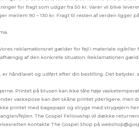
ger for fragt som udgør fra 50 kr. Varer vil blive levere
igger mellem 90 – 130 kr. Fragt til resten af verden ligger 
rma.
res reklamationsret gælder for fejl i materiale og/eller fabr
, afhængig af den konkrete situation. Reklamationen gælde
er håndlavet og udført efter din bestilling. Det betyder, at
ingerne. Printet på blusen kan ikke tåle høje vasketempera
ender vaskepose kan det skåne printet yderligere, men de
ække printet med bagepapir og stryge med strygejern hen
manglen/fejlen. The Gospel Fellowship vil dække returner
rydelsesretten kontakte The Gospel Shop på webshop@gos