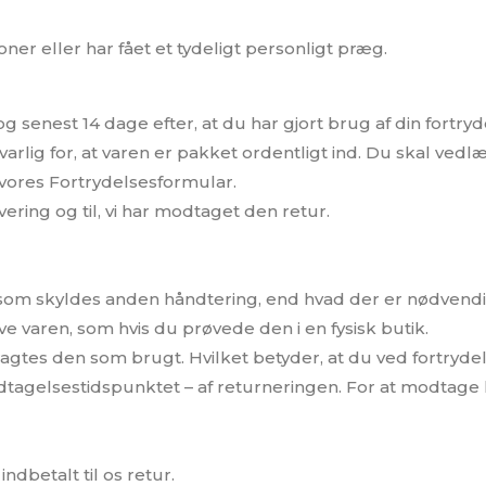
oner eller har fået et tydeligt personligt præg.
senest 14 dage efter, at du har gjort brug af din fortryde
arlig for, at varen er pakket ordentligt ind. Du skal ved
 vores Fortrydelsesformular.
vering og til, vi har modtaget den retur.
 som skyldes anden håndtering, end hvad der er nødvendig
varen, som hvis du prøvede den i en fysisk butik.
agtes den som brugt. Hvilket betyder, at du ved fortrydel
tagelsestidspunktet – af returneringen. For at modtage 
ndbetalt til os retur.