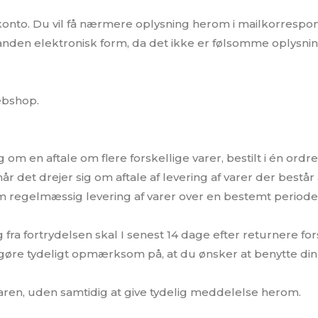
ankkonto. Du vil få nærmere oplysning herom i mailkorres
 anden elektronisk form, da det ikke er følsomme oplysning
ebshop.
ig om en aftale om flere forskellige varer, bestilt i én ord
 når det drejer sig om aftale af levering af varer der består 
g om regelmæssig levering af varer over en bestemt periode
g fra fortrydelsen skal I senest 14 dage efter returnere f
re tydeligt opmærksom på, at du ønsker at benytte din 
aren, uden samtidig at give tydelig meddelelse herom.