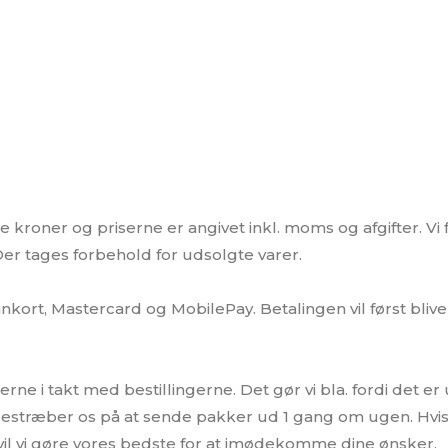
kroner og priserne er angivet inkl. moms og afgifter. Vi for
r tages forbehold for udsolgte varer.
rt, Mastercard og MobilePay. Betalingen vil først blive 
rne i takt med bestillingerne. Det gør vi bla. fordi det 
estræber os på at sende pakker ud 1 gang om ugen. Hvis 
il vi gøre vores bedste for at imødekomme dine ønsker,