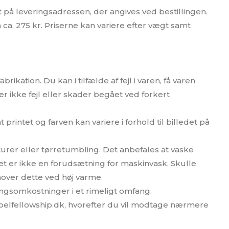
t på leveringsadressen, der angives ved bestillingen.
på ca. 275 kr. Priserne kan variere efter vægt samt
ikation. Du kan i tilfælde af fejl i varen, få varen
r ikke fejl eller skader begået ved forkert
 printet og farven kan variere i forhold til billedet på
turer eller tørretumbling. Det anbefales at vaske
t er ikke en forudsætning for maskinvask. Skulle
over dette ved høj varme.
ingsomkostninger i et rimeligt omfang.
pelfellowship.dk, hvorefter du vil modtage nærmere