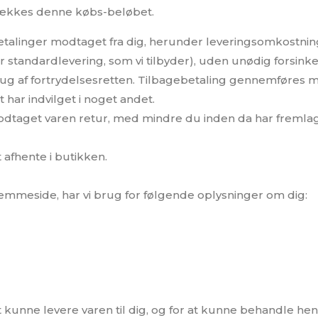
atrækkes denne købs-beløbet.
betalinger modtaget fra dig, herunder leveringsomkostnin
r standardlevering, som vi tilbyder), uden unødig forsinke
ug af fortrydelsesretten. Tilbagebetaling gennemføres
har indvilget i noget andet.
 modtaget varen retur, med mindre du inden da har fremla
afhente i butikken.
jemmeside, har vi brug for følgende oplysninger om dig:
 kunne levere varen til dig, og for at kunne behandle h