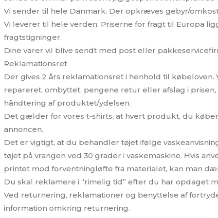
Vi sender til hele Danmark. Der opkræves gebyr/omkostnin
Vi leverer til hele verden. Priserne for fragt til Europa l
fragtstigninger.
Dine varer vil blive sendt med post eller pakkeservicefi
Reklamationsret
Der gives 2 års reklamationsret i henhold til købeloven. Vo
repareret, ombyttet, pengene retur eller afslag i prisen
håndtering af produktet/ydelsen.
Det gælder for vores t-shirts, at hvert produkt, du køber, 
annoncen.
Det er vigtigt, at du behandler tøjet ifølge vaskeanvisn
tøjet på vrangen ved 30 grader i vaskemaskine. Hvis anv
printet mod forventningløfte fra materialet, kan man d
Du skal reklamere i “rimelig tid” efter du har opdaget 
Ved returnering, reklamationer og benyttelse af fort
information omkring returnering.