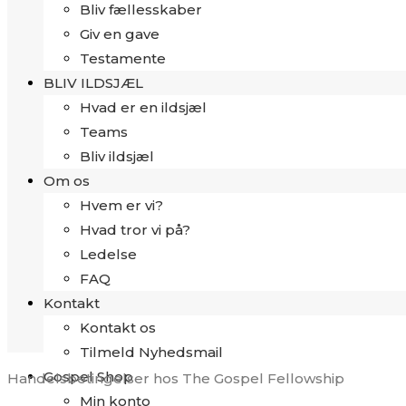
Bliv fællesskaber
Giv en gave
Testamente
BLIV ILDSJÆL
Hvad er en ildsjæl
Teams
Bliv ildsjæl
Om os
Hvem er vi?
Hvad tror vi på?
Ledelse
FAQ
Kontakt
Kontakt os
Tilmeld Nyhedsmail
Gospel Shop
Handelsbetingelser hos The Gospel Fellowship
Min konto