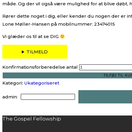
måde. Og der vil også være mulighed for at blive døbt, hv
Rører dette noget i dig, eller kender du nogen der er i
Lone Møller-Hansen på mobilnummer: 23474015
Vi glæder os til at se DIG
TILMELD
Konfirmationsforberedelse antal
TILFØJ TIL KU
Kategori:
Ukategoriseret
admin:
The Gospel Fellowship