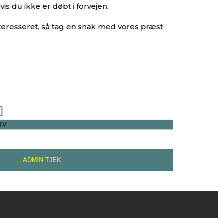
is du ikke er døbt i forvejen.
nteresseret, så tag en snak med vores præst
RV
ADMIN TJEK