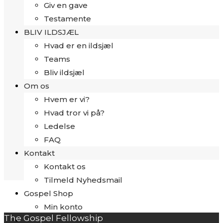
Giv en gave
Testamente
BLIV ILDSJÆL
Hvad er en ildsjæl
Teams
Bliv ildsjæl
Om os
Hvem er vi?
Hvad tror vi på?
Ledelse
FAQ
Kontakt
Kontakt os
Tilmeld Nyhedsmail
Gospel Shop
Min konto
The Gospel Fellowship