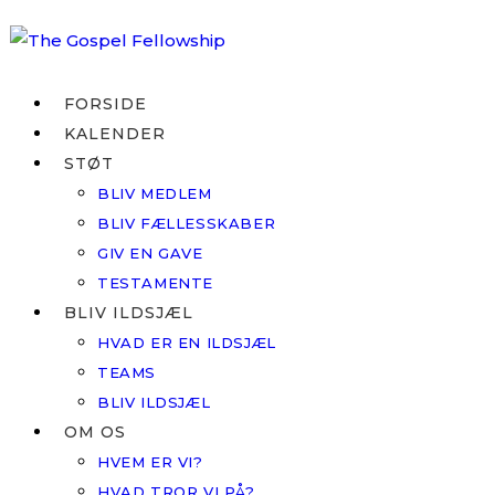
Skip
to
content
FORSIDE
KALENDER
STØT
BLIV MEDLEM
BLIV FÆLLESSKABER
GIV EN GAVE
TESTAMENTE
BLIV ILDSJÆL
HVAD ER EN ILDSJÆL
TEAMS
BLIV ILDSJÆL
OM OS
HVEM ER VI?
HVAD TROR VI PÅ?