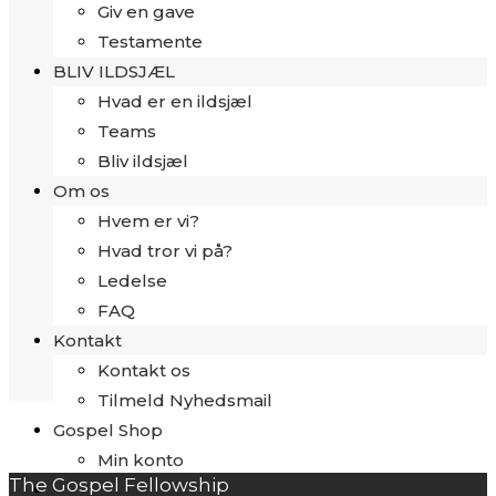
Giv en gave
Testamente
BLIV ILDSJÆL
Hvad er en ildsjæl
Teams
Bliv ildsjæl
Om os
Hvem er vi?
Hvad tror vi på?
Ledelse
FAQ
Kontakt
Kontakt os
Tilmeld Nyhedsmail
Gospel Shop
Min konto
The Gospel Fellowship