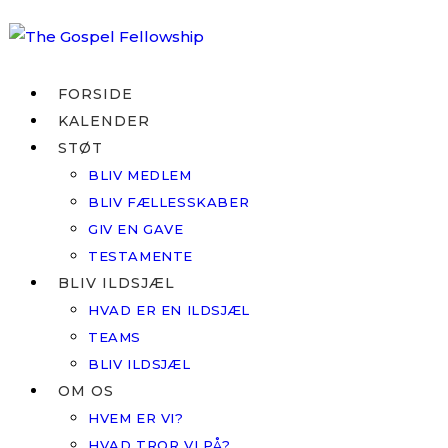
Skip
to
content
FORSIDE
KALENDER
STØT
BLIV MEDLEM
BLIV FÆLLESSKABER
GIV EN GAVE
TESTAMENTE
BLIV ILDSJÆL
HVAD ER EN ILDSJÆL
TEAMS
BLIV ILDSJÆL
OM OS
HVEM ER VI?
HVAD TROR VI PÅ?